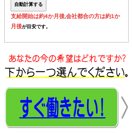
支給開始は約4か月後
会社都合の方は約1か
,
月後
が目安です。