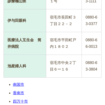
診療楠山班
１号
3-1111
宿毛市長田町３
0880-6
伊与田眼科
丁目２２－２
3-0377
医療法人互生会 筒
宿毛市平田町戸
0880-6
井病院
内１８０２
6-0013
宿毛市中央２丁
0880-6
池産婦人科
目６ー１６
3-3804
南国市
香南市
四万十市