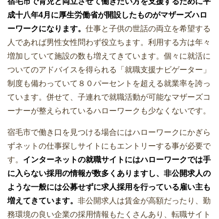
宿毛市で育児と両立させて働きたい方を支援するために平
成十八年4月に厚生労働省が開設したものがマザーズハロ
ーワークになります。
仕事と子供の世話の両立を希望する
人であれば男性女性問わず役立ちます。利用する方は年々
増加していて施設の数も増えてきています。個々に就活に
ついてのアドバイスを得られる「就職支援ナビゲーター」
制度も備わっていて８０パーセントを超える就業率を誇っ
ています。併せて、子連れで就職活動が可能なマザーズコ
ーナーが整えられているハローワークも少なくないです。
宿毛市で働き口を見つける場合にはハローワークにかぎら
ずネットの仕事探しサイトにもエントリーする事が必要で
す。
インターネットの就職サイトにはハローワークでは手
に入らない採用の情報が数多くありますし、非公開求人の
ような一般には公募せずに求人採用を行っている雇い主も
増えてきています。
非公開求人は賃金が高額だったり、勤
務環境の良い企業の採用情報もたくさんあり、転職サイト