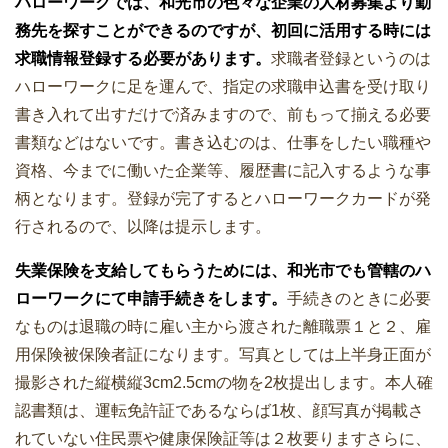
ハローワークでは、和光市の色々な企業の人材募集より勤
務先を探すことができるのですが、初回に活用する時には
求職情報登録する必要があります。
求職者登録というのは
ハローワークに足を運んで、指定の求職申込書を受け取り
書き入れて出すだけで済みますので、前もって揃える必要
書類などはないです。書き込むのは、仕事をしたい職種や
資格、今までに働いた企業等、履歴書に記入するような事
柄となります。登録が完了するとハローワークカードが発
行されるので、以降は提示します。
失業保険を支給してもらうためには、和光市でも管轄のハ
ローワークにて申請手続きをします。
手続きのときに必要
なものは退職の時に雇い主から渡された離職票１と２、雇
用保険被保険者証になります。写真としては上半身正面が
撮影された縦横縦3cm2.5cmの物を2枚提出します。本人確
認書類は、運転免許証であるならば1枚、顔写真が掲載さ
れていない住民票や健康保険証等は２枚要りますさらに、