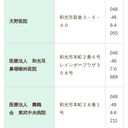
048
和光市新倉３－５－
-46
天野医院
４０
8-4
055
048
和光市本町２番６号
医療法人 和光耳
-46
レインボープラザ３
鼻咽喉科医院
7-0
０８号
889
048
医療法人 壽鶴
和光市本町２８番１
-46
会 東武中央病院
号
4-6
211