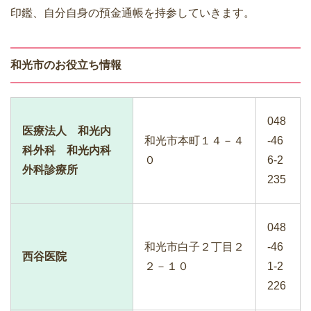
印鑑、自分自身の預金通帳を持参していきます。
和光市のお役立ち情報
048
医療法人 和光内
和光市本町１４－４
-46
科外科 和光内科
０
6-2
外科診療所
235
048
和光市白子２丁目２
-46
西谷医院
２－１０
1-2
226