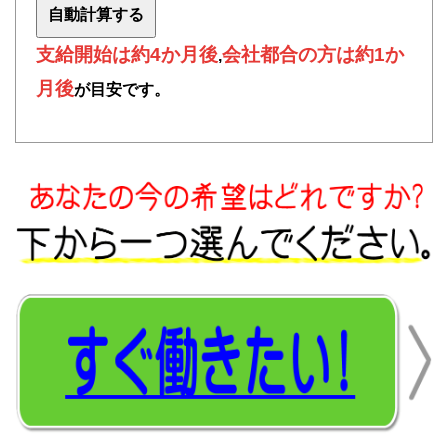
支給開始は約4か月後
会社都合の方は約1か
,
月後
が目安です。